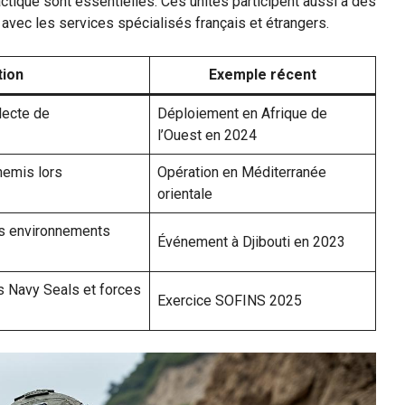
 tactique sont essentielles. Ces unités participent aussi à des
avec les services spécialisés français et étrangers.
tion
Exemple récent
llecte de
Déploiement en Afrique de
l’Ouest en 2024
nemis lors
Opération en Méditerranée
orientale
es environnements
Événement à Djibouti en 2023
s Navy Seals et forces
Exercice SOFINS 2025