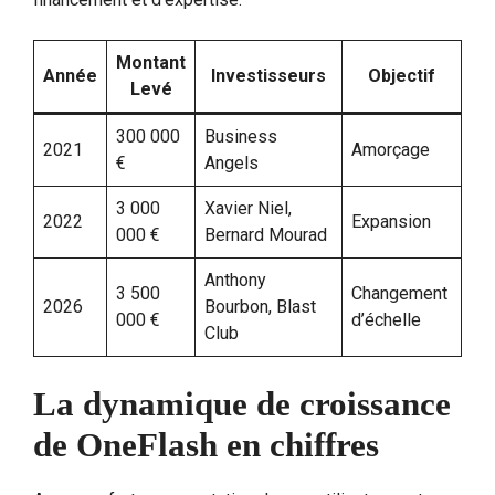
Montant
Année
Investisseurs
Objectif
Levé
300 000
Business
2021
Amorçage
€
Angels
3 000
Xavier Niel,
2022
Expansion
000 €
Bernard Mourad
Anthony
3 500
Changement
2026
Bourbon, Blast
000 €
d’échelle
Club
La dynamique de croissance
de OneFlash en chiffres