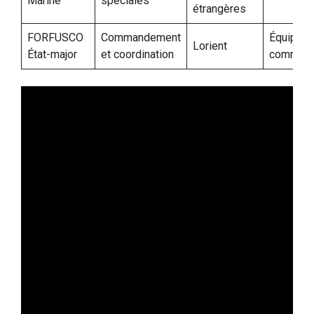
Marine
spéciales
étrangères
FORFUSCO
Commandement
Équipe d
Lorient
État-major
et coordination
comman