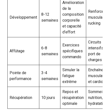
Amélioration
de la
Renforceme
8-12
composition
Développement
musculaire e
semaines
corporelle
rucking
et capacité
d’effort
Circuits
Exercices
6-8
intensifs et
Affûtage
spécifiques
semaines
port de
commando
charges
Simuler la
Enchaînemen
Pointe de
3-4
fatigue
musculation
performance
semaines
extrême
et cardio
Repos et
Sommeil,
Récupération
10 jours
récupération
nutrition,
optimale
hydratation