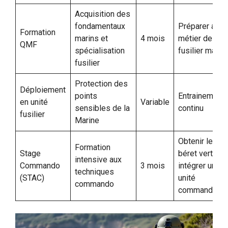
Acquisition des
fondamentaux
Préparer au
Formation
marins et
4 mois
métier de
QMF
spécialisation
fusilier marin
fusilier
Protection des
Déploiement
points
Entrainement
en unité
Variable
sensibles de la
continu
fusilier
Marine
Obtenir le
Formation
Stage
béret vert et
intensive aux
Commando
3 mois
intégrer une
techniques
(STAC)
unité
commando
commando