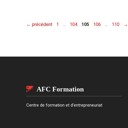
Page
Page
Page
Page
Page
←
précédent
1
…
104
105
106
…
110
→
AFC Formation
Centre de formation et d'entrepreneuriat