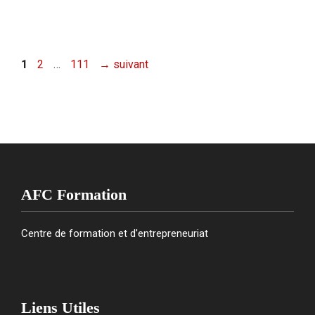
Page
Page
Page
1
2
…
111
→
suivant
AFC Formation
Centre de formation et d'entrepreneuriat
Liens Utiles