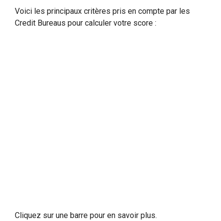
Voici les principaux critères pris en compte par les
Credit Bureaus pour calculer votre score :
Historique des paiements
Montants dus
Durée de l'historique de crédit
Crédits récents
Mix de crédit
Cliquez sur une barre pour en savoir plus.