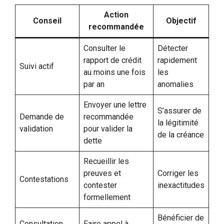
Action
Conseil
Objectif
recommandée
Consulter le
Détecter
rapport de crédit
rapidement
Suivi actif
au moins une fois
les
par an
anomalies
Envoyer une lettre
S’assurer de
Demande de
recommandée
la légitimité
validation
pour valider la
de la créance
dette
Recueillir les
preuves et
Corriger les
Contestations
contester
inexactitudes
formellement
Bénéficier de
Consultation
Faire appel à