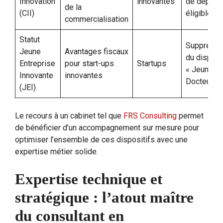
Innovation
innovantes
de dépen
de la
(CII)
éligibles
commercialisation
Statut
Suppressi
Jeune
Avantages fiscaux
du disposi
Entreprise
pour start-ups
Startups
« Jeune
Innovante
innovantes
Docteur »
(JEI)
Le recours à un cabinet tel que
FRS Consulting
permet
de bénéficier d’un accompagnement sur mesure pour
optimiser l’ensemble de ces dispositifs avec une
expertise métier solide.
Expertise technique et
stratégique : l’atout maître
du consultant en