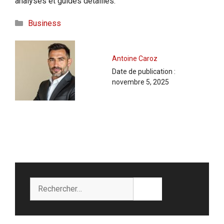
analyses et guides détaillés.
Catégories
Business
Antoine Caroz
Date de publication :
novembre 5, 2025
Rechercher :