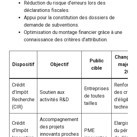
Réduction du risque d’erreurs lors des
déclarations fiscales.
Appui pour la constitution des dossiers de
demande de subventions.
Optimisation du montage financier grâce à une
connaissance des critères d’attribution.
Changem
Public
Dispositif
Objectif
majeur 
cible
2025
Crédit
Renforcem
Entreprises
d’Impôt
Soutien aux
des critèr
de toutes
Recherche
activités R&D
d’éligibilit
tailles
(CIR)
technique
Accompagnement
Crédit
Elargisse
des projets
d’Impôt
PME
du périmèt
innovants proches