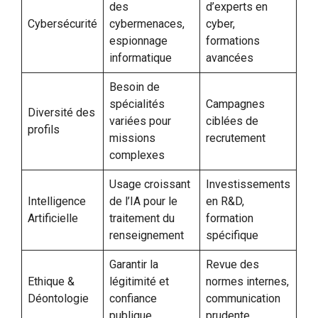
des
d’experts en
Cybersécurité
cybermenaces,
cyber,
espionnage
formations
informatique
avancées
Besoin de
spécialités
Campagnes
Diversité des
variées pour
ciblées de
profils
missions
recrutement
complexes
Usage croissant
Investissements
Intelligence
de l’IA pour le
en R&D,
Artificielle
traitement du
formation
renseignement
spécifique
Garantir la
Revue des
Ethique &
légitimité et
normes internes,
Déontologie
confiance
communication
publique
prudente