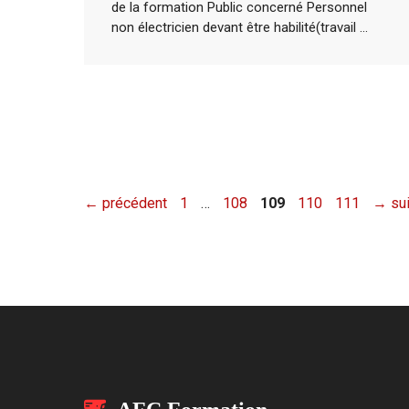
de la formation Public concerné Personnel
non électricien devant être habilité(travail ...
Page
Page
Page
Page
Page
←
précédent
1
…
108
109
110
111
→
sui