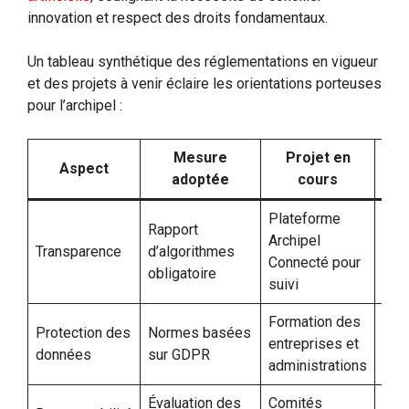
innovation et respect des droits fondamentaux.
Un tableau synthétique des réglementations en vigueur
et des projets à venir éclaire les orientations porteuses
pour l’archipel :
Mesure
Projet en
Aspect
adoptée
cours
a
Plateforme
Rapport
Mei
Archipel
Transparence
d’algorithmes
con
Connecté pour
obligatoire
cit
suivi
Formation des
Réd
Protection des
Normes basées
entreprises et
des 
données
sur GDPR
administrations
don
Évaluation des
Comités
Dép