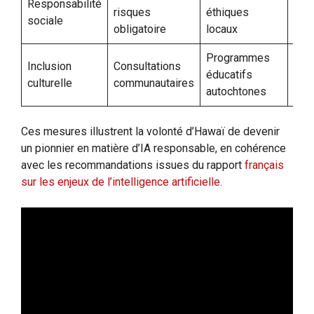
Responsabilité
risques
éthiques
plu
sociale
obligatoire
locaux
res
Programmes
Pré
Inclusion
Consultations
éducatifs
des 
culturelle
communautaires
autochtones
haw
Ces mesures illustrent la volonté d’Hawaï de devenir
un pionnier en matière d’IA responsable, en cohérence
avec les recommandations issues du rapport
français
sur les enjeux de l’intelligence artificielle
.