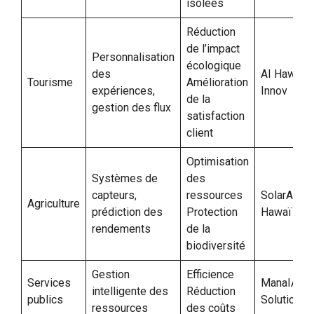
isolées
Réduction
de l’impact
Personnalisation
écologique
des
AI Hawaï
Tourisme
Amélioration
expériences,
Innov
de la
gestion des flux
satisfaction
client
Optimisation
Systèmes de
des
capteurs,
ressources
SolarAI
Agriculture
prédiction des
Protection
Hawaï
rendements
de la
biodiversité
Gestion
Efficience
Services
ManaIA
intelligente des
Réduction
publics
Solutions
ressources
des coûts