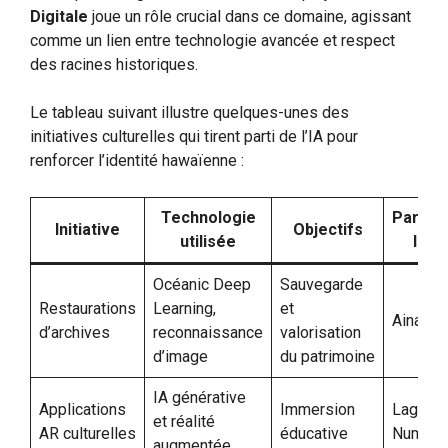
Digitale
joue un rôle crucial dans ce domaine, agissant
comme un lien entre technologie avancée et respect
des racines historiques.
Le tableau suivant illustre quelques-unes des
initiatives culturelles qui tirent parti de l’IA pour
renforcer l’identité hawaïenne :
Technologie
Parten
Initiative
Objectifs
utilisée
loca
Océanic Deep
Sauvegarde
Restaurations
Learning,
et
Aina Dig
d’archives
reconnaissance
valorisation
d’image
du patrimoine
IA générative
Applications
Immersion
Lagon
et réalité
AR culturelles
éducative
Numéri
augmentée