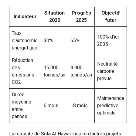
Situation
Progrès
Objectif
Indicateur
2020
2025
futur
Taux
100% d’ici
d’autonomie
30%
65%
2035
énergétique
Réduction
Neutralité
des
15 000
8 000
carbone
émissions
tonnes/an
tonnes/an
prévue
CO2
Durée
Maintenance
moyenne
6 mois
18 mois
prédictive
entre
optimale
pannes
La réussite de SolarAI Hawaï inspire d’autres projets