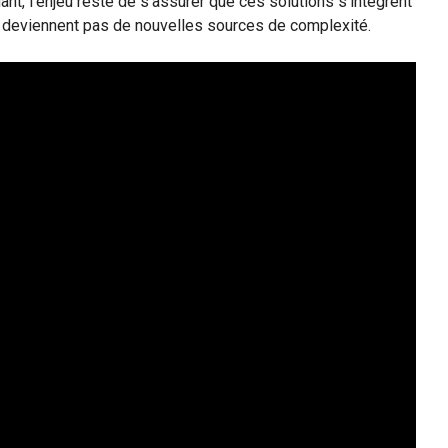
ant, l’enjeu reste de s’assurer que ces solutions s’intègrent
e deviennent pas de nouvelles sources de complexité.