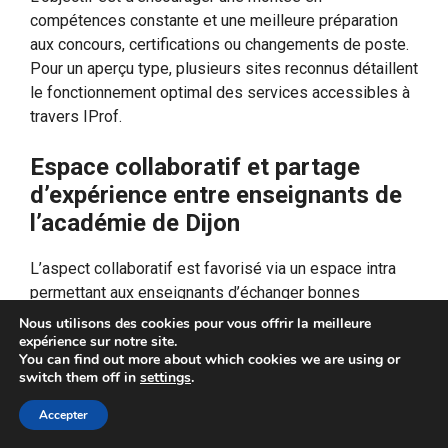
compétences constante et une meilleure préparation
aux concours, certifications ou changements de poste.
Pour un aperçu type, plusieurs sites reconnus détaillent
le fonctionnement optimal des services accessibles à
travers IProf.
Espace collaboratif et partage
d’expérience entre enseignants de
l’académie de Dijon
L’aspect collaboratif est favorisé via un espace intra
permettant aux enseignants d’échanger bonnes
pratiques et conseils. Cette plateforme communautaire
Nous utilisons des cookies pour vous offrir la meilleure
facilite la circulation d’informations utiles et renforce le
expérience sur notre site.
You can find out more about which cookies we are using or
réseau
professionnel au sein de l’académie.
switch them off in
settings
.
Les avantages de cette collaboration sont nombreux :
Accepter