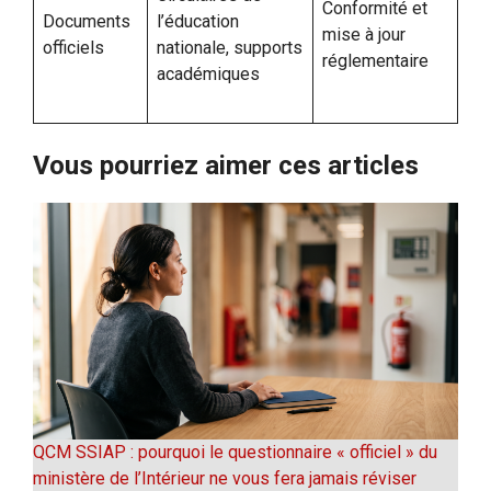
Conformité et
Documents
l’éducation
mise à jour
officiels
nationale, supports
réglementaire
académiques
Vous pourriez aimer ces articles
QCM SSIAP : pourquoi le questionnaire « officiel » du
ministère de l’Intérieur ne vous fera jamais réviser