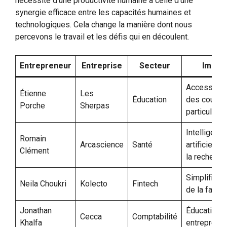
nécessité d’une productivité humaine à celle d’une
synergie efficace entre les capacités humaines et
technologiques. Cela change la manière dont nous
percevons le travail et les défis qui en découlent.
Entrepreneur
Entreprise
Secteur
Impac
Accessibili
Étienne
Les
Éducation
des cours
Porche
Sherpas
particuliers
Intelligenc
Romain
Arcascience
Santé
artificielle 
Clément
la recherch
Simplificat
Neila Choukri
Kolecto
Fintech
de la factur
Jonathan
Éducation
Cecca
Comptabilité
Khalfa
entrepreneu