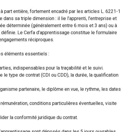
 à part entière, fortement encadré par les articles L. 6221-1
 dans sa triple dimension : il lie l’apprenti, l’entreprise et
urée déterminée (généralement entre 6 mois et 3 ans) ou à
définie. Le Cerfa d’apprentissage constitue le formulaire
rs engagements réciproques.
des éléments essentiels :
rties, indispensables pour la traçabilité et le suivi.
ue le type de contrat (CDI ou CDD), la durée, la qualification
organisme partenaire, le diplôme en vue, le rythme, les dates
, rémunération, conditions particulières éventuelles, visite
ider la conformité juridique du contrat.
d’apprentissage sont déposés dans les 5 jours ouvrables