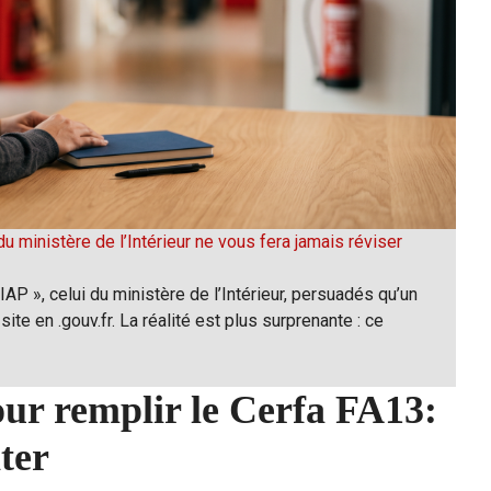
u ministère de l’Intérieur ne vous fera jamais réviser
P », celui du ministère de l’Intérieur, persuadés qu’un
site en .gouv.fr. La réalité est plus surprenante : ce
our remplir le Cerfa FA13:
iter