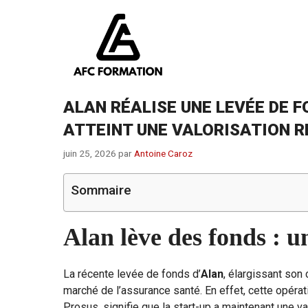
Aller
au
contenu
ALAN RÉALISE UNE LEVÉE DE F
ATTEINT UNE VALORISATION RE
juin 25, 2026
par
Antoine Caroz
Sommaire
Alan lève des fonds : un
La récente levée de fonds d’
Alan
, élargissant son 
marché de l’assurance santé. En effet, cette opérat
Prosus, signifie que la start-up a maintenant une v