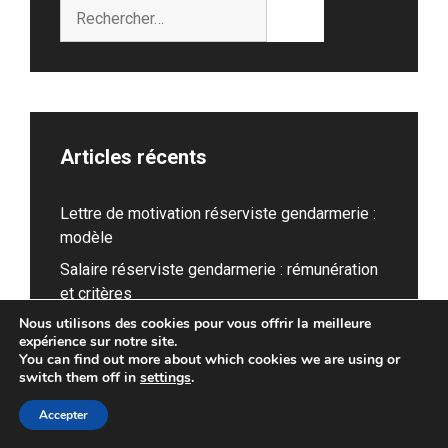
Rechercher :
Articles récents
Lettre de motivation réserviste gendarmerie :
modèle
Salaire réserviste gendarmerie : rémunération
et critères
Nous utilisons des cookies pour vous offrir la meilleure
QCM SSIAP : pourquoi le questionnaire «
expérience sur notre site.
officiel » du ministère de l’Intérieur ne vous
You can find out more about which cookies we are using or
fera jamais réviser
switch them off in
settings
.
PSIG Gendarmerie : missions, recrutement et
Accepter
quotidien