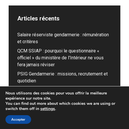
Articles récents
Salaire réserviste gendarmerie : rémunération
et critères
QCM SSIAP : pourquoi le questionnaire «
officiel » du ministère de l’Intérieur ne vous
fera jamais réviser
PSIG Gendarmerie : missions, recrutement et
quotidien
Salaire réserviste armée Terre : tout savoir en
Nous utilisons des cookies pour vous offrir la meilleure
2026
expérience sur notre site.
You can find out more about which cookies we are using or
Gendarme réserviste : âge minimum et limite
switch them off in
settings
.
pour postuler
Accepter