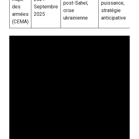
post-Sahel,
puissance,
des
Septembre
crise
stratégie
armées
2025
ukrainienne
anticipative
(CEMA)