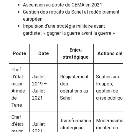
Ascension au poste de CEMA en 2021
Gestion des retraits du Sahel et redéploiement
européen
Impulsion d’une stratégie militaire avant-
gardiste : « gagner la guerre avant la guerre »
Enjeu
Poste
Date
Actions clés
stratégique
Chef
d’état-
Juillet
Réajustement
Soutien aux
major
2019 –
des
troupes,
Armée
Juillet
opérations au
gestion de
de
2021
Sahel
crise publique
Terre
Chef
Transformation
Modernisation,
d’état-
Juillet
stratégique
montée en
major
2021 –