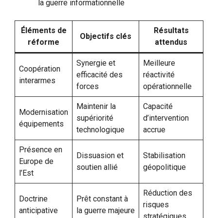
la guerre informationnelle
Éléments de
Résultats
Objectifs clés
réforme
attendus
Synergie et
Meilleure
Coopération
efficacité des
réactivité
interarmes
forces
opérationnelle
Maintenir la
Capacité
Modernisation
supériorité
d’intervention
équipements
technologique
accrue
Présence en
Dissuasion et
Stabilisation
Europe de
soutien allié
géopolitique
l’Est
Réduction des
Doctrine
Prêt constant à
risques
anticipative
la guerre majeure
stratégiques