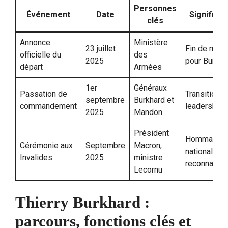
Personnes
Événement
Date
Significat
clés
Annonce
Ministère
23 juillet
Fin de mand
officielle du
des
2025
pour Burkha
départ
Armées
1er
Généraux
Passation de
Transition d
septembre
Burkhard et
commandement
leadership
2025
Mandon
Président
Hommage
Cérémonie aux
Septembre
Macron,
national et
Invalides
2025
ministre
reconnaiss
Lecornu
Thierry Burkhard :
parcours, fonctions clés et