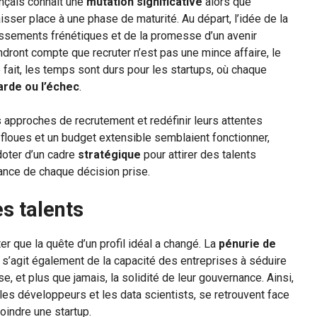
nçais connaît une
mutation significative
alors que
isser place à une phase de maturité. Au départ, l’idée de la
issements frénétiques et de la promesse d’un avenir
ndront compte que recruter n’est pas une mince affaire, le
ait, les temps sont durs pour les startups, où chaque
rde ou l’échec
.
s approches de recrutement et redéfinir leurs attentes
 floues et un budget extensible semblaient fonctionner,
doter d’un cadre
stratégique
pour attirer des talents
rtance de chaque décision prise.
s talents
er que la quête d’un profil idéal a changé. La
pénurie de
il s’agit également de la capacité des entreprises à séduire
se, et plus que jamais, la solidité de leur gouvernance. Ainsi,
 les développeurs et les data scientists, se retrouvent face
oindre une startup.