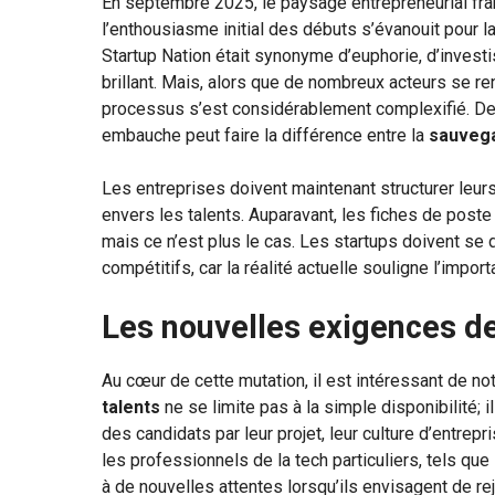
En septembre 2025, le paysage entrepreneurial fra
l’enthousiasme initial des débuts s’évanouit pour la
Startup Nation était synonyme d’euphorie, d’invest
brillant. Mais, alors que de nombreux acteurs se re
processus s’est considérablement complexifié. De f
embauche peut faire la différence entre la
sauvega
Les entreprises doivent maintenant structurer leur
envers les talents. Auparavant, les fiches de poste
mais ce n’est plus le cas. Les startups doivent se 
compétitifs, car la réalité actuelle souligne l’impo
Les nouvelles exigences de
Au cœur de cette mutation, il est intéressant de not
talents
ne se limite pas à la simple disponibilité; 
des candidats par leur projet, leur culture d’entrepri
les professionnels de la tech particuliers, tels que
à de nouvelles attentes lorsqu’ils envisagent de rej