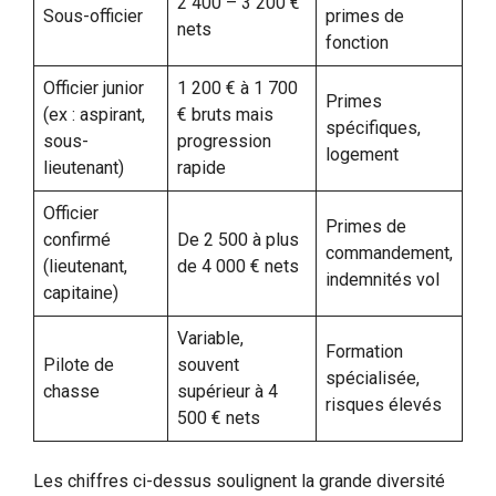
2 400 – 3 200 €
Sous-officier
primes de
nets
fonction
Officier junior
1 200 € à 1 700
Primes
(ex : aspirant,
€ bruts mais
spécifiques,
sous-
progression
logement
lieutenant)
rapide
Officier
Primes de
confirmé
De 2 500 à plus
commandement,
(lieutenant,
de 4 000 € nets
indemnités vol
capitaine)
Variable,
Formation
Pilote de
souvent
spécialisée,
chasse
supérieur à 4
risques élevés
500 € nets
Les chiffres ci-dessus soulignent la grande diversité