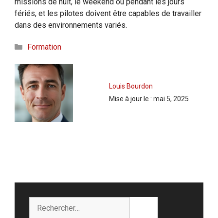
missions de nuit, le weekend ou pendant les jours
fériés, et les pilotes doivent être capables de travailler
dans des environnements variés.
Catégories
Formation
Louis Bourdon
Mise à jour le :
mai 5, 2025
Rechercher :