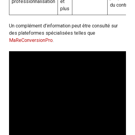
professionnalisation
et
du contrat
plus
Un complément d’information peut être consulté sur
des plateformes spécialisées telles que
MaReConversionPro
.