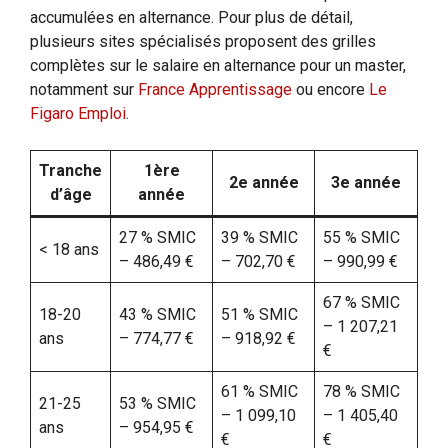
accumulées en alternance. Pour plus de détail,
plusieurs sites spécialisés proposent des grilles
complètes sur le salaire en alternance pour un master,
notamment sur
France Apprentissage
ou encore
Le
Figaro Emploi
.
Tranche
1ère
2e année
3e année
d’âge
année
27 % SMIC
39 % SMIC
55 % SMIC
< 18 ans
– 486,49 €
– 702,70 €
– 990,99 €
67 % SMIC
18-20
43 % SMIC
51 % SMIC
– 1 207,21
ans
– 774,77 €
– 918,92 €
€
61 % SMIC
78 % SMIC
21-25
53 % SMIC
– 1 099,10
– 1 405,40
ans
– 954,95 €
€
€