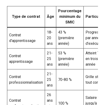
Pourcentage
Type de contrat
Âge
minimum du
Particulari
SMIC
18-
43 %
Progressio
Contrat
20
(première
par année
d’apprentissage
ans
année)
d’exécution
21-
53 %
Atteint 78 
Contrat
25
(première
en troisièm
apprentissage
ans
année)
année
21-
Contrat
Grille stabl
25
70-80 %
professionnalisation
tout contrat
ans
26
Salaire fixe
Contrat
ans
100 %
jusqu’à la fi