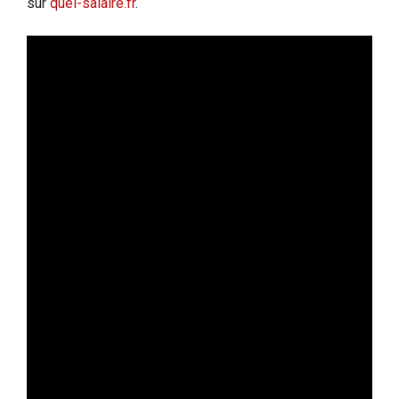
sur
quel-salaire.fr
.