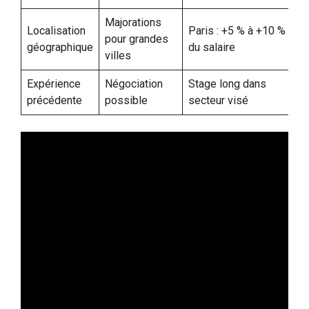
Majorations
Localisation
Paris : +5 % à +10 %
pour grandes
géographique
du salaire
villes
Expérience
Négociation
Stage long dans
précédente
possible
secteur visé