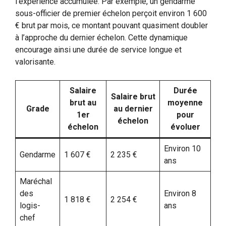
l’expérience accumulée. Par exemple, un gendarme
sous-officier de premier échelon perçoit environ 1 600
€ brut par mois, ce montant pouvant quasiment doubler
à l’approche du dernier échelon. Cette dynamique
encourage ainsi une durée de service longue et
valorisante.
Salaire
Durée
Salaire brut
brut au
moyenne
Grade
au dernier
1er
pour
échelon
échelon
évoluer
Environ 10
Gendarme
1 607 €
2 235 €
ans
Maréchal
des
Environ 8
1 818 €
2 254 €
logis-
ans
chef