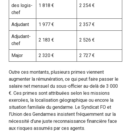
des logis-
1 818 €
2 254 €
chef
Adjudant
1 977 €
2 357 €
Adjudant-
2 183 €
2 526 €
chef
Major
2 320 €
2 727 €
Outre ces montants, plusieurs primes viennent
augmenter la rémunération, ce qui peut faire passer le
salaire net mensuel du sous-officier au-delà de 3 000
€. Ces primes sont attribuées selon les missions
exercées, la localisation géographique ou encore la
situation familiale du gendarme. Le Syndicat FO et
l’Union des Gendarmes insistent fréquemment sur la
nécessité d’une juste reconnaissance financière face
aux risques assumés par ces agents.