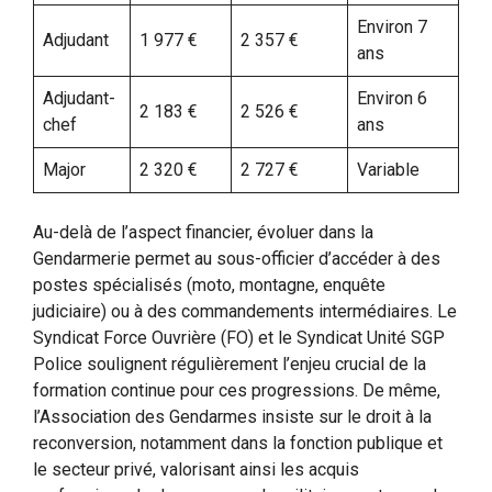
Environ 7
Adjudant
1 977 €
2 357 €
ans
Adjudant-
Environ 6
2 183 €
2 526 €
chef
ans
Major
2 320 €
2 727 €
Variable
Au-delà de l’aspect financier, évoluer dans la
Gendarmerie permet au sous-officier d’accéder à des
postes spécialisés (moto, montagne, enquête
judiciaire) ou à des commandements intermédiaires. Le
Syndicat Force Ouvrière (FO) et le Syndicat Unité SGP
Police soulignent régulièrement l’enjeu crucial de la
formation continue pour ces progressions. De même,
l’Association des Gendarmes insiste sur le droit à la
reconversion, notamment dans la fonction publique et
le secteur privé, valorisant ainsi les acquis