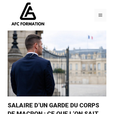
Aller
au
contenu
Menu
SALAIRE D’UN GARDE DU CORPS
DE MACRON : CE QUE L’ON SAIT