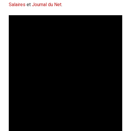
Salaires
et
Journal du Net
.