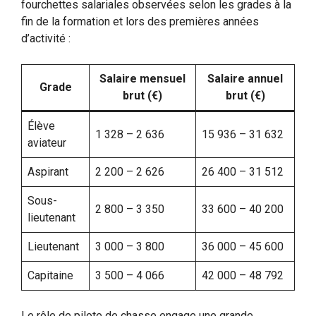
fourchettes salariales observées selon les grades à la
fin de la formation et lors des premières années
d’activité :
Salaire mensuel
Salaire annuel
Grade
brut (€)
brut (€)
Élève
1 328 – 2 636
15 936 – 31 632
aviateur
Aspirant
2 200 – 2 626
26 400 – 31 512
Sous-
2 800 – 3 350
33 600 – 40 200
lieutenant
Lieutenant
3 000 – 3 800
36 000 – 45 600
Capitaine
3 500 – 4 066
42 000 – 48 792
Le rôle de pilote de chasse engage une grande