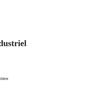
dustriel
stière