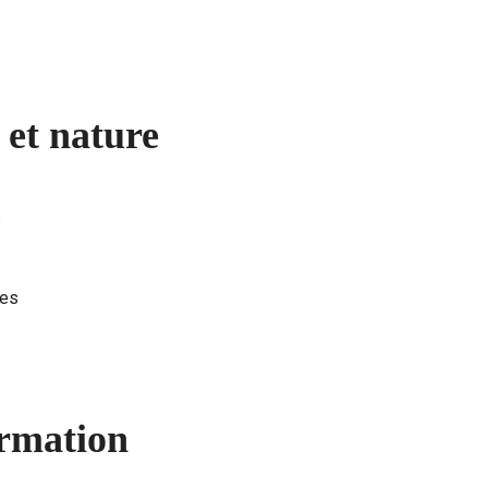
 et nature
s
des
ormation