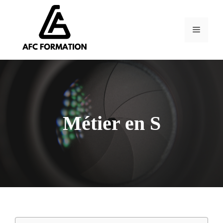
Aller
au
contenu
Menu
Métier en S