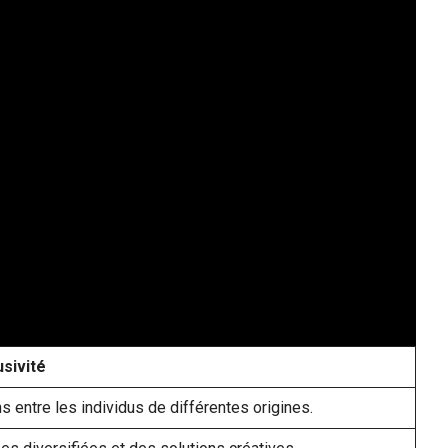
usivité
s entre les individus de différentes origines.