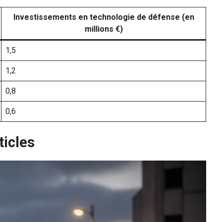
Investissements en technologie de défense (en
millions €)
1,5
1,2
0,8
0,6
ticles