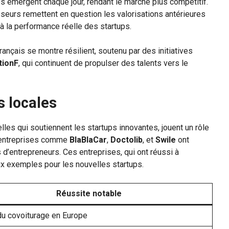
ps émergent chaque jour, rendant le marché plus compétitif.
sseurs remettent en question les valorisations antérieures
à la performance réelle des startups.
rançais se montre résilient, soutenu par des initiatives
tionF
, qui continuent de propulser des talents vers le
s locales
les qui soutiennent les startups innovantes, jouent un rôle
 entreprises comme
BlaBlaCar
,
Doctolib
, et
Swile
ont
s d’entrepreneurs. Ces entreprises, qui ont réussi à
ux exemples pour les nouvelles startups.
Réussite notable
du covoiturage en Europe