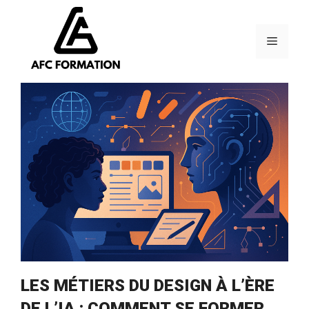
Aller
au
contenu
Menu
LES MÉTIERS DU DESIGN À L’ÈRE
DE L’IA : COMMENT SE FORMER