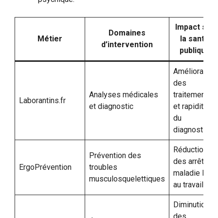
Impact sur
Domaines
Métier
la santé
d’intervention
publique
Amélioration
des
Analyses médicales
traitements
Laborantins.fr
et diagnostic
et rapidité
du
diagnostic
Réduction
Prévention des
des arrêts
ErgoPrévention
troubles
maladie liés
musculosquelettiques
au travail
Diminution
des