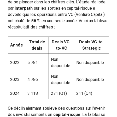
de se plonger dans les chiffres clés. L’étude réalisée
par
Interpath
sur les sorties en capital-risque a
dévoilé que les opérations entre VC (Venture Capital)
ont chuté de
56 %
en une seule année. Voici un tableau
récapitulatif des chiffres :
Total de
Deals VC-
Deals VC-to-
Année
deals
to-VC
Strategic
Non
2022
5 781
Non disponible
disponible
Non
2023
4 786
Non disponible
disponible
2024
3 118
271 (Q1)
211 (Q4)
Ce déclin alarmant soulève des questions sur l’avenir
des investissements en
capital-risque
. La faiblesse