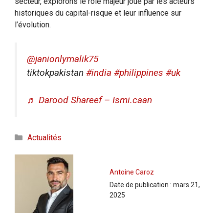
secteur, explorons le rôle majeur joué par les acteurs
historiques du capital-risque et leur influence sur
l’évolution.
@janionlymalik75
tiktokpakistan
#india
#philippines
#uk
♬ Darood Shareef – Ismi.caan
Catégories
Actualités
Antoine Caroz
Date de publication :
mars 21,
2025