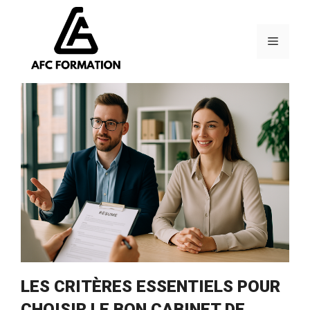
Aller
au
contenu
Menu
LES CRITÈRES ESSENTIELS POUR
CHOISIR LE BON CABINET DE