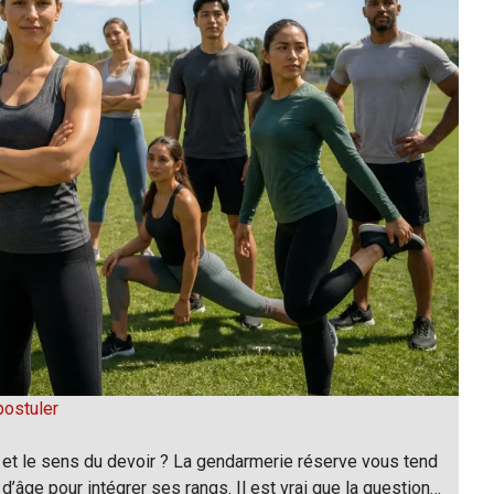
postuler
et le sens du devoir ? La gendarmerie réserve vous tend
d’âge pour intégrer ses rangs. Il est vrai que la question…