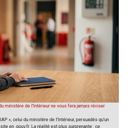
u ministère de l’Intérieur ne vous fera jamais réviser
P », celui du ministère de l’Intérieur, persuadés qu’un
site en .gouv.fr. La réalité est plus surprenante : ce