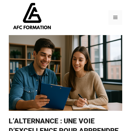
Aller
au
contenu
Menu
L’ALTERNANCE : UNE VOIE
D’EXCELLENCE POUR APPRENDRE