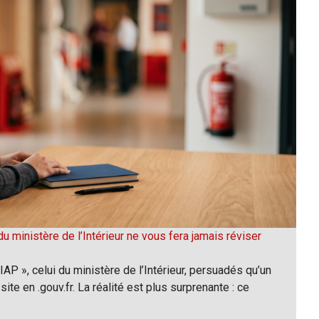
u ministère de l’Intérieur ne vous fera jamais réviser
P », celui du ministère de l’Intérieur, persuadés qu’un
site en .gouv.fr. La réalité est plus surprenante : ce