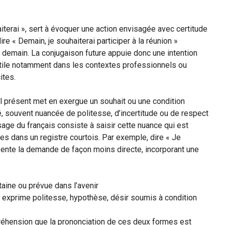
haiterai », sert à évoquer une action envisagée avec certitude
re « Demain, je souhaiterai participer à la réunion »
n demain. La conjugaison future appuie donc une intention
 utile notamment dans les contextes professionnels ou
ites.
el présent met en exergue un souhait ou une condition
é, souvent nuancée de politesse, d’incertitude ou de respect
sage du français consiste à saisir cette nuance qui est
es dans un registre courtois. Par exemple, dire « Je
ésente la demande de façon moins directe, incorporant une
taine ou prévue dans l’avenir
exprime politesse, hypothèse, désir soumis à condition
réhension que la prononciation de ces deux formes est