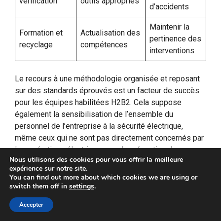
vérification
outils appropriés
d’accidents
Maintenir la
Formation et
Actualisation des
pertinence des
recyclage
compétences
interventions
Le recours à une méthodologie organisée et reposant
sur des standards éprouvés est un facteur de succès
pour les équipes habilitées H2B2. Cela suppose
également la sensibilisation de l’ensemble du
personnel de l’entreprise à la sécurité électrique,
même ceux qui ne sont pas directement concernés par
les opérations électriques, car la prévention des
Nous utilisons des cookies pour vous offrir la meilleure
risques est une responsabilité collective.
expérience sur notre site.
You can find out more about which cookies we are using or
En matière de
services aux entreprises
, disposer
switch them off in
settings
.
d’équipes qualifiées, certifiées et respectueuses des
Accepter
normes de sécurité est un avantage stratégique. Cela
permet notamment d’optimiser les temps