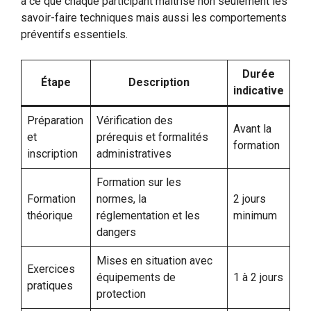
à ce que chaque participant maîtrise non seulement les
savoir-faire techniques mais aussi les comportements
préventifs essentiels.
Durée
Étape
Description
indicative
Préparation
Vérification des
Avant la
et
prérequis et formalités
formation
inscription
administratives
Formation sur les
Formation
normes, la
2 jours
théorique
réglementation et les
minimum
dangers
Mises en situation avec
Exercices
équipements de
1 à 2 jours
pratiques
protection