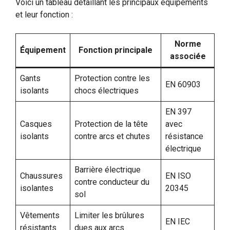
Voici un tableau détaillant les principaux équipements
et leur fonction :
Norme
Équipement
Fonction principale
associée
Gants
Protection contre les
EN 60903
isolants
chocs électriques
EN 397
Casques
Protection de la tête
avec
isolants
contre arcs et chutes
résistance
électrique
Barrière électrique
Chaussures
EN ISO
contre conducteur du
isolantes
20345
sol
Vêtements
Limiter les brûlures
EN IEC
résistants
dues aux arcs