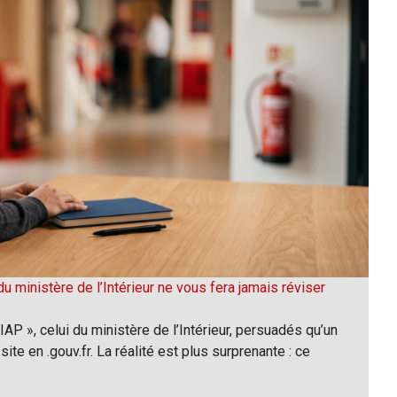
u ministère de l’Intérieur ne vous fera jamais réviser
P », celui du ministère de l’Intérieur, persuadés qu’un
site en .gouv.fr. La réalité est plus surprenante : ce