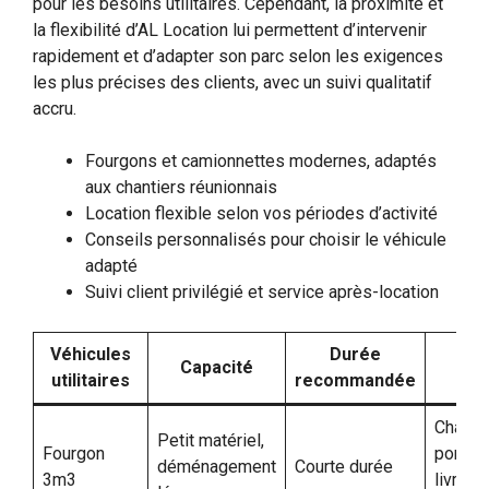
pour les besoins utilitaires. Cependant, la proximité et
la flexibilité d’AL Location lui permettent d’intervenir
rapidement et d’adapter son parc selon les exigences
les plus précises des clients, avec un suivi qualitatif
accru.
Fourgons et camionnettes modernes, adaptés
aux chantiers réunionnais
Location flexible selon vos périodes d’activité
Conseils personnalisés pour choisir le véhicule
adapté
Suivi client privilégié et service après-location
Véhicules
Durée
Ex
Capacité
utilitaires
recommandée
d’
Chanti
Petit matériel,
Fourgon
ponctu
déménagement
Courte durée
3m3
livrais