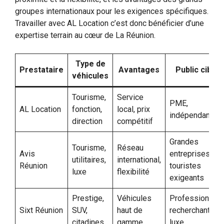
groupes internationaux pour les exigences spécifiques.
Travailler avec AL Location c’est donc bénéficier d’une
expertise terrain au cœur de La Réunion.
Type de
Prestataire
Avantages
Public cible
véhicules
Tourisme,
Service
PME,
AL Location
fonction,
local, prix
indépendants
direction
compétitif
Grandes
Tourisme,
Réseau
Avis
entreprises,
utilitaires,
international,
Réunion
touristes
luxe
flexibilité
exigeants
Prestige,
Véhicules
Professionnels
Sixt Réunion
SUV,
haut de
recherchant le
citadines
gamme
luxe