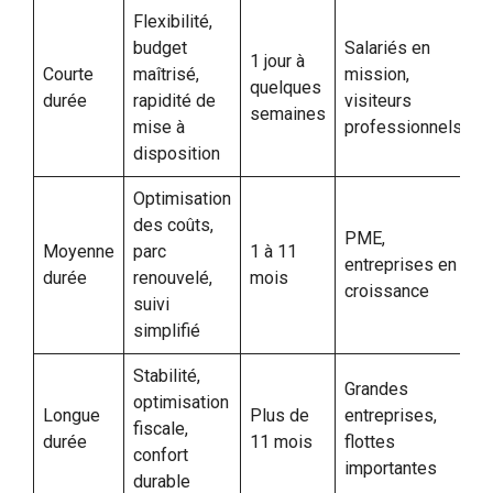
Flexibilité,
budget
Salariés en
1 jour à
Courte
maîtrisé,
mission,
quelques
durée
rapidité de
visiteurs
semaines
mise à
professionnels
disposition
Optimisation
des coûts,
PME,
Moyenne
parc
1 à 11
entreprises en
durée
renouvelé,
mois
croissance
suivi
simplifié
Stabilité,
Grandes
optimisation
Longue
Plus de
entreprises,
fiscale,
durée
11 mois
flottes
confort
importantes
durable