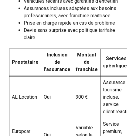
Véhicules récents avec garanties d’entretien
Assurances incluses adaptées aux besoins
professionnels, avec franchise maîtrisée
Prise en charge rapide en cas de problème
Devis sans surprise avec politique tarifaire
claire
Inclusion
Montant
Services
Prestataire
de
de
spécifiques
l’assurance
franchise
Assurance
tourisme
AL Location
Oui
300 €
incluse,
service
client réactif
Service
Variable
Europcar
premium,
Oui
selon le