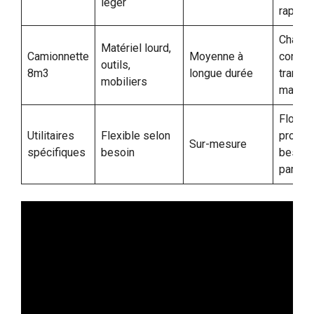
léger
rapide
Chanti
Matériel lourd,
Camionnette
Moyenne à
constru
outils,
8m3
longue durée
transpo
mobiliers
marcha
Flottes
Utilitaires
Flexible selon
profes
Sur-mesure
spécifiques
besoin
besoin
particu