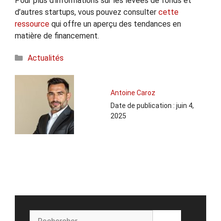
Pour plus d’informations sur les levées de fonds et
d’autres startups, vous pouvez consulter
cette
ressource
qui offre un aperçu des tendances en
matière de financement.
Catégories
Actualités
Antoine Caroz
Date de publication :
juin 4,
2025
Rechercher :