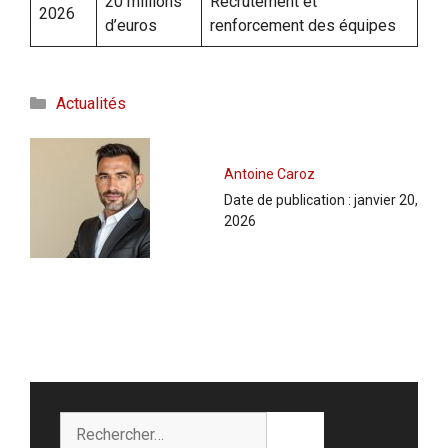
20 millions
Recrutement et
2026
d’euros
renforcement des équipes
Catégories
Actualités
Antoine Caroz
Date de publication :
janvier 20,
2026
Rechercher :