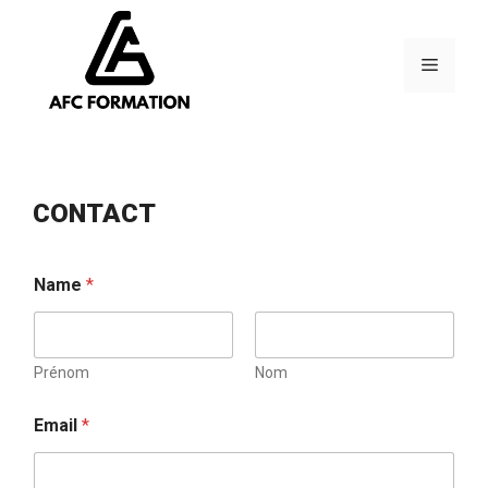
Aller
au
contenu
Menu
CONTACT
Name
*
Prénom
Nom
Email
*