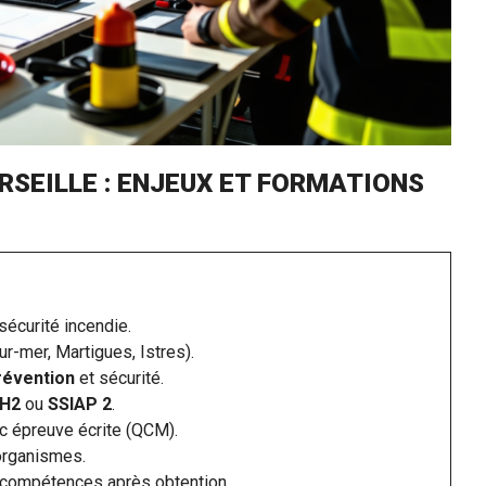
RSEILLE : ENJEUX ET FORMATIONS
sécurité incendie.
r-mer, Martigues, Istres).
révention
et sécurité.
GH2
ou
SSIAP 2
.
ec épreuve écrite (QCM).
 organismes.
s compétences après obtention.