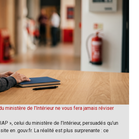
u ministère de l’Intérieur ne vous fera jamais réviser
P », celui du ministère de l’Intérieur, persuadés qu’un
site en .gouv.fr. La réalité est plus surprenante : ce