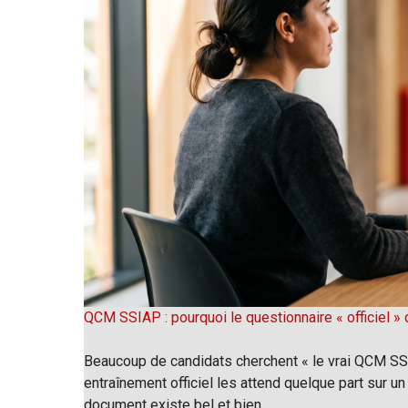
QCM SSIAP : pourquoi le questionnaire « officiel » d
Beaucoup de candidats cherchent « le vrai QCM SSIA
entraînement officiel les attend quelque part sur un 
document existe bel et bien,…