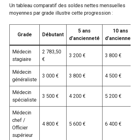
Un tableau comparatif des soldes nettes mensuelles
moyennes par grade illustre cette progression :
5 ans
10 ans
Grade
Débutant
d’ancienneté
d’ancienneté
Médecin
2 783,50
3 200 €
3 800 €
stagiaire
€
Médecin
3 000 €
3 800 €
4 500 €
généraliste
Médecin
3 500 €
4 200 €
5 200 €
spécialiste
Médecin
chef /
4 800 €
5 600 €
6 400 €
Officier
supérieur