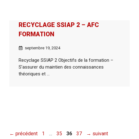
RECYCLAGE SSIAP 2 – AFC
FORMATION
septembre 19, 2024
Recyclage SSIAP 2 Objectifs de la formation –
S’assurer du maintien des connaissances
théoriques et ...
Page
Page
Page
Page
←
précédent
1
…
35
36
37
→
suivant