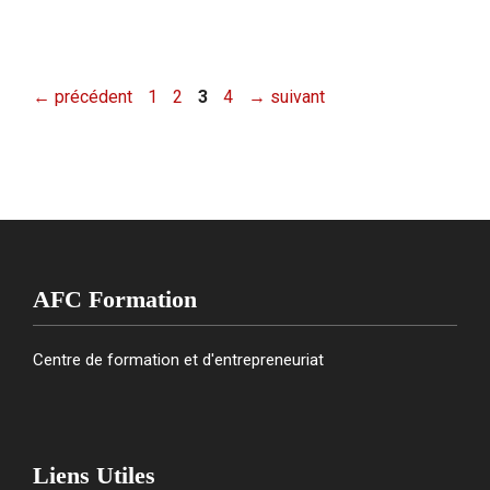
Page
Page
Page
Page
←
précédent
1
2
3
4
→
suivant
AFC Formation
Centre de formation et d'entrepreneuriat
Liens Utiles