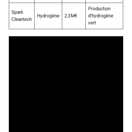
Production
Spark
Hydrogène
2,3M€
d’hydrogène
Cleantech
vert