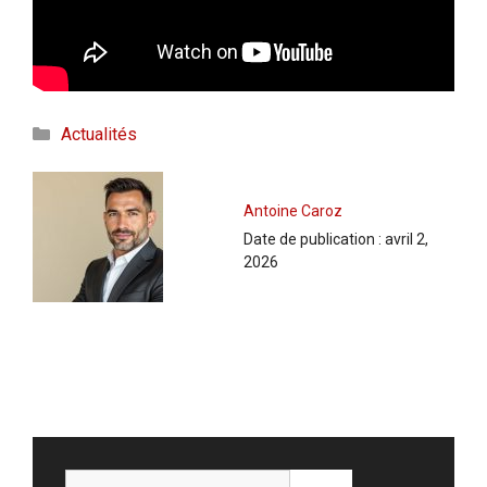
Catégories
Actualités
Antoine Caroz
Date de publication :
avril 2,
2026
Rechercher :